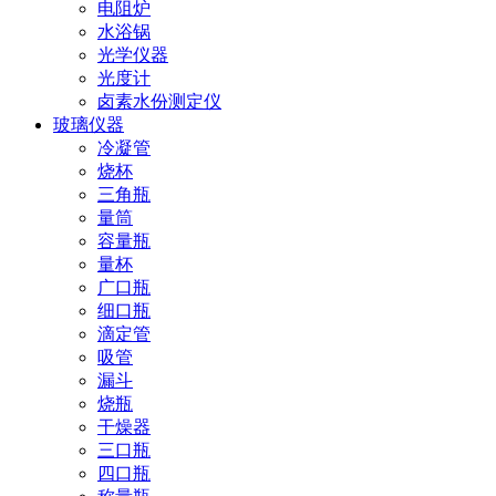
电阻炉
水浴锅
光学仪器
光度计
卤素水份测定仪
玻璃仪器
冷凝管
烧杯
三角瓶
量筒
容量瓶
量杯
广口瓶
细口瓶
滴定管
吸管
漏斗
烧瓶
干燥器
三口瓶
四口瓶