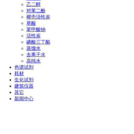
乙二醇
对苯二酚
椰壳活性炭
草酸
苯甲酸钠
活性炭
磷酸三丁酯
蒸馏水
去离子水
高纯水
色谱试剂
耗材
生化试剂
建筑仪器
其它
新闻中心