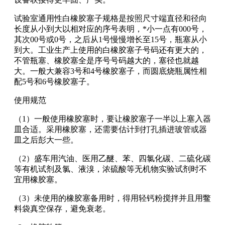
试验室通用性白橡胶塞子规格是按照尺寸端直径和径向
长度从小到大以相对应的序号表明，*小一点有000号，
其次00号或0号，之后从1号慢慢增长至15号，瓶塞从小
到大。工业生产上使用的白橡胶塞子号码还有更大的，
不管瓶塞、橡胶塞全是序号号码越大的，塞径也就越
大。一般大兼容3号和4号橡胶塞子，而圆底烧瓶属性相
配5号和6号橡胶塞子。
使用规范
（1）一般使用橡胶塞时，要让橡胶塞子一半以上塞入器
皿合适。采用橡胶塞，还需要估计到打孔插进玻管或器
皿之后彭大一些。
（2）盛车用汽油、医用乙醚、苯、四氯化碳、二硫化碳
等有机试剂及氯、液溴，浓硫酸等无机物实验试剂时不
宜用橡胶塞。
（3）未使用的橡胶塞备用时，得用轻钙粉搅拌并且用鳖
料袋真空保存，避免衰老。