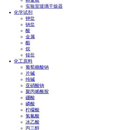
称量瓶
实验室玻璃干燥器
化学试剂
钾盐
钠盐
酸
金属
酯
烷
铵盐
化工原料
葡萄糖酸钠
片碱
纯碱
亚硝酸钠
聚丙烯酰胺
硼酸
磷酸
柠檬酸
氢氟酸
冰乙酸
丙三醇