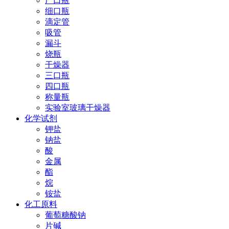
广口瓶
细口瓶
滴定管
吸管
漏斗
烧瓶
干燥器
三口瓶
四口瓶
称量瓶
实验室玻璃干燥器
化学试剂
钾盐
钠盐
酸
金属
酯
烷
铵盐
化工原料
葡萄糖酸钠
片碱