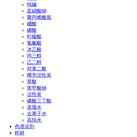
纯碱
亚硝酸钠
聚丙烯酰胺
硼酸
磷酸
柠檬酸
氢氟酸
冰乙酸
丙三醇
乙二醇
对苯二酚
椰壳活性炭
草酸
苯甲酸钠
活性炭
磷酸三丁酯
蒸馏水
去离子水
高纯水
色谱试剂
耗材